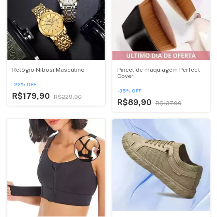
Relógio Nibosi Masculino
Pincel de maquiagem Perfect
Cover
-
22
%
OFF
-
35
%
OFF
R$179,90
R$229,90
R$89,90
R$137,90