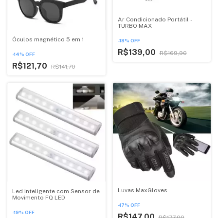
Ar Condicionado Portátil -
TURBO MAX
Óculos magnético 5 em 1
-
18
%
OFF
R$139,00
R$169,90
-
14
%
OFF
R$121,70
R$141,70
Luvas MaxGloves
Led Inteligente com Sensor de
Movimento FQ LED
-
17
%
OFF
-
19
%
OFF
R$147,00
R$177,00