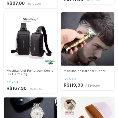
R$87,00
R$107,00
Mochila Anti-Furto com Senha
Máquina de Barbear Blader
USB Slim Bag
-
20
%
OFF
-
16
%
OFF
R$119,90
R$149,90
R$167,90
R$199,90