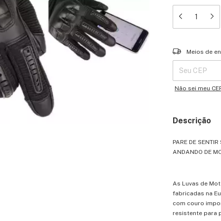
Entregas para o 
Meios de en
Não sei meu CE
Descrição
PARE DE SENTI
ANDANDO DE MO
As Luvas de Mot
fabricadas na E
com couro impo
resistente para 