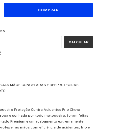
CEP:
ALTERAR CEP
vio
CALCULAR
P
R SUAS MÃOS CONGELADAS E DESPROTEGIDAS
TO!
oqueiro Proteção Contra Acidentes Frio Chuva
uropa e sonhada por todo motoqueiro, foram feitas
rtado Premium e um acabamento extremamente
proteger as mãos com eficiência de acidentes, frio e