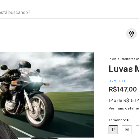
Início
>
melhores-of
Luvas 
-
17
%
OFF
R$147,00
12
x
de
R$15,12
Ver mais detalh
Tamanho:
P
P
M