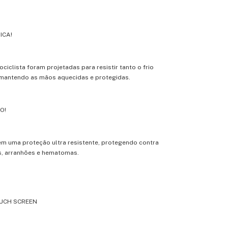
ICA!
ciclista foram projetadas para resistir tanto o frio
 mantendo as mãos aquecidas e protegidas.
O!
m uma proteção ultra resistente, protegendo contra
s, arranhões e hematomas.
UCH SCREEN