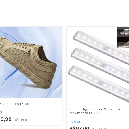
Masculino AirFlex
Led Inteligente com Sensor de
FF
Movimento FQ LED
79,90
R$214,90
-
19
%
OFF
R$87,00
R$107,00