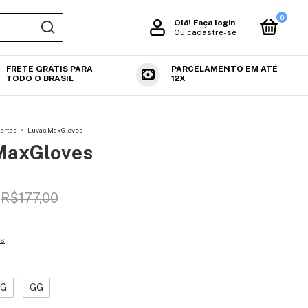
0
Olá!
Faça login
Ou cadastre-se
FRETE GRÁTIS PARA
PARCELAMENTO EM ATÉ
TODO O BRASIL
12X
ertas
>
Luvas MaxGloves
MaxGloves
R$177,00
es
G
GG