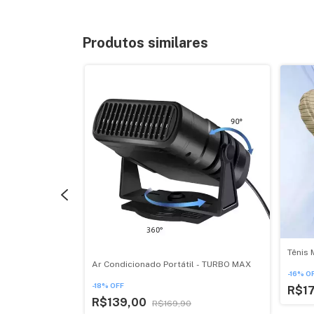
Produtos similares
Tênis 
Ar Condicionado Portátil - TURBO MAX
-
16
%
O
-
18
%
OFF
R$1
R$139,00
R$169,90