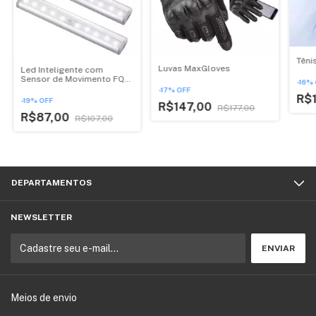
Têni
Luvas MaxGloves
Led Inteligente com
Sensor de Movimento FQ
-
16
%
LED
-
17
%
OFF
R$
-
19
%
OFF
R$147,00
R$177,00
R$87,00
R$107,00
DEPARTAMENTOS
NEWSLETTER
Meios de envio