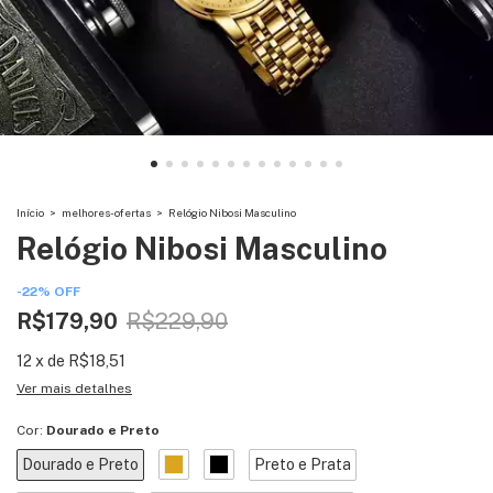
Início
>
melhores-ofertas
>
Relógio Nibosi Masculino
Relógio Nibosi Masculino
-
22
%
OFF
R$179,90
R$229,90
12
x
de
R$18,51
Ver mais detalhes
Cor:
Dourado e Preto
Dourado e Preto
Preto e Prata