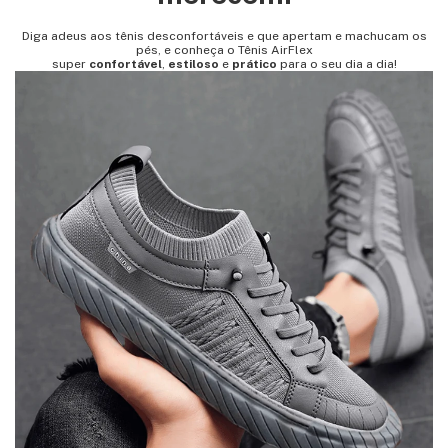
Diga adeus aos tênis desconfortáveis e que apertam e machucam os
pés, e conheça o Tênis AirFlex
super
confortável
,
estiloso
e
prático
para o seu dia a dia!