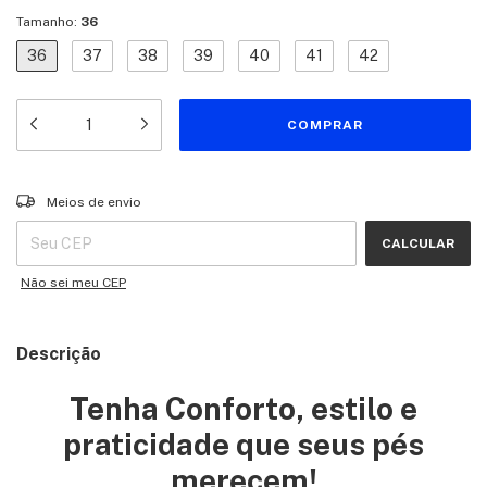
Tamanho:
36
36
37
38
39
40
41
42
Entregas para o CEP:
ALTERAR CEP
Meios de envio
CALCULAR
Não sei meu CEP
Descrição
Tenha Conforto, estilo e
praticidade que seus pés
merecem!